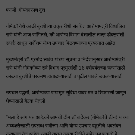
पणजी :गोयंकारपण वृत्त
गोमेकॉ येथे काळी बुरशीच्या तक्रारींशी संबंधित आरोग्यमंत्री विश्वजित
राणे यांनी आज सांगितले, की आरोग्य विभाग देशातील तज्ज्ञ डॉक्टरांशी
संपर्क साधून सर्वोत्तम योग्य उपचार मिळवण्याच्या प्रयत्नात आहेत.
मुख्यमंत्री डॉ. प्रमोद सावंत यांच्या सूचना व निर्देशानुसार आरोग्यमंत्री
राणे यांनी गोमेकॉच्या सर्व विभाग प्रमुखांशी 18 वर्षापर्यंतच्या रूग्णांसाठी
काळ्या बुरशीचे प्रकरण हाताळण्यासाठी व पुढील पावले उचलण्यासाठी
उपचार पद्धती, आरोग्यच्या पायाभूत सुविधा यावर मत व शिफारसी जाणून
घेण्यासाठी बैठक घेतली .
“मला हे सांगायचं आहे,की आमची टीम डॉ बांदेकर (गोमेकॉचे डीन) यांच्या
अध्यक्षतेखाली उपलब्ध सर्वोत्तम आणि योग्य उपचार पद्धतीचे अवलंबन
करण्यात येत आहेत. आम्ही यातून कश्या रीतीने बाहेर पडू शकतो हे