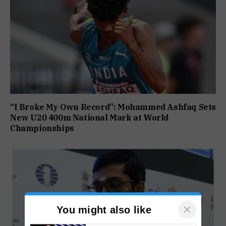
“I Broke My Own Record”: Mohammed Ashfaq Sets
New U20 400m National Mark at World
Championships
×
You might also like