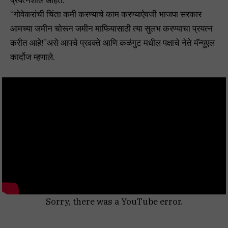
“गोवेकरांची चिंता कमी करण्याचे काम करण्याऐवजी भाजपा सरकार
आमच्या जमीन चोरून जमीन माफियासाठी त्या सुलभ करण्याचा प्रयत्न
करीत आहे!”असे आपचे प्रवक्ते आणि कळंगुट मधील पक्षाचे नेते मॅन्युएल
कार्दोज म्हणाले.
Sorry, there was a YouTube error.