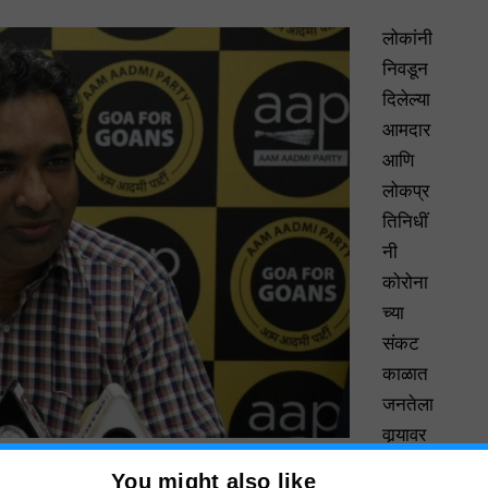
लोकांनी
निवडून
दिलेल्या
आमदार
आणि
लोकप्र
तिनिधीं
नी
कोरोना
च्या
संकट
काळात
जनतेला
वार्‍यावर
सोडल्या
You might also like