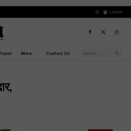
LOGIN
Facebook
X
Instagr
(Twitter)
Travel
More
Contact Us
ार,