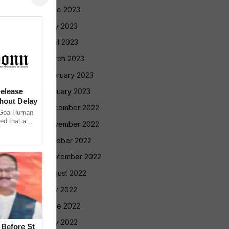
June 2023
May 2023
April 2023
March 2023
February 2023
elease
January 2023
thout Delay
December 2022
 Goa Human
ed that a
November 2022
icer’s human
October 2022
September 2022
August 2022
July 2022
June 2022
May 2022
Before St