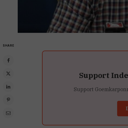
SHARE
Support Ind
Support Goemkarponn’s