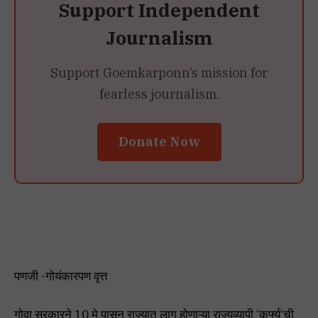
Support Independent
Journalism
Support Goemkarponn’s mission for
fearless journalism.
Donate Now
पणजी -गोयंकारपण वृत्त
गोवा सरकारने 10 मे पासून राज्यात लागू होणाऱ्या राज्यव्यापी ‘कर्फ्यू’ची