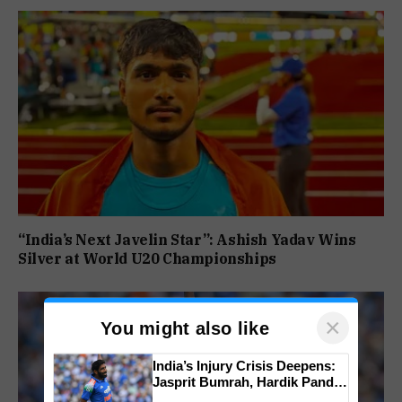
“India’s Next Javelin Star”: Ashish Yadav Wins
Silver at World U20 Championships
×
You might also like
India’s Injury Crisis Deepens:
Jasprit Bumrah, Hardik Pandya
Face Fitness Setbacks