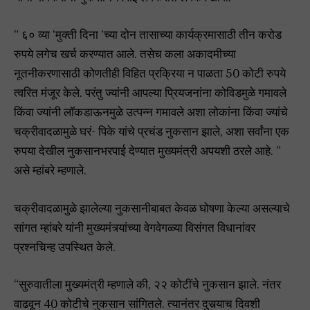
“ ६० व्या ‘मुक्ती दिना ‘च्या दोन तासाच्या कार्यक्रमासाठी तीन करोड
रुपये लगेच खर्च करण्यात आले. तसेच कला अकादमीच्या
नूतनीकरणासाठी कोणतीही विहित प्रक्रिया न पाळता 50 कोटी रुपये
त्वरित मंजूर केले. परंतु ज्यांनी आपल्या प्रियजनांना कोविडमुळे गमावले
किंवा ज्यांनी लॉकडाऊनमुळे उत्पन्न गमावले अशा लोकांना किंवा ज्यांचे
चक्रीवादळामुळे घरं- पिके यांचे प्रचंड नुकसान झाले, अशा सर्वांना एक
रुपया देखील नुकसानभरपाई देण्यात मुख्यमंत्री अपयशी ठरले आहे. ”
असे म्हांबरे म्हणाले.
चक्रीवादळामुळे झालेल्या नुकसानीबाबत केवळ घोषणा केल्या असल्याचे
सांगत म्हांबरे यांनी मुख्यमंत्र्यांच्या वेगवेगळ्या विसंगत विधानांवर
प्रश्नचिन्ह उपस्थित केले.
“सुरुवातीला मुख्यमंत्री म्हणाले की, २२ कोटींचे नुकसान झाले. नंतर
वाढवून 40 कोटीचे नुकसान सांगितले. त्यानंतर दुसर्‍याच दिवशी