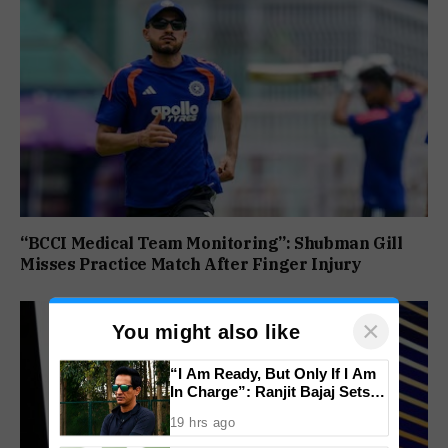
“BCCI Medical Team Monitoring”: Shubman Gill
Misses Practice Match After Finger Injury
×
You might also like
“I Am Ready, But Only If I Am
In Charge”: Ranjit Bajaj Sets
Condition for India U-15 Role
19 hrs ago