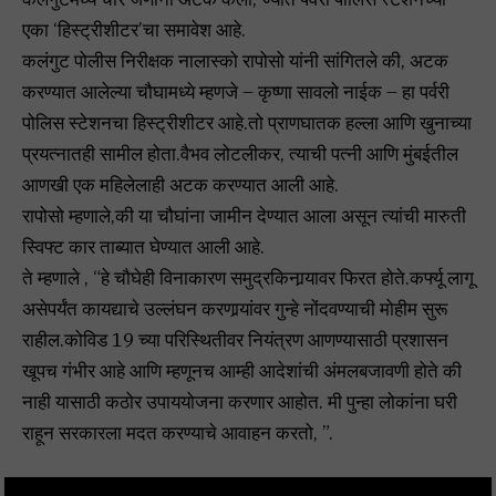
एका ‘हिस्ट्रीशीटर’चा समावेश आहे.
कलंगुट पोलीस निरीक्षक नालास्को रापोसो यांनी सांगितले की, अटक
करण्यात आलेल्या चौघामध्ये म्हणजे – कृष्णा सावलो नाईक – हा पर्वरी
पोलिस स्टेशनचा हिस्ट्रीशीटर आहे.तो प्राणघातक हल्ला आणि खुनाच्या
प्रयत्नातही सामील होता.वैभव लोटलीकर, त्याची पत्नी आणि मुंबईतील
आणखी एक महिलेलाही अटक करण्यात आली आहे.
रापोसो म्हणाले,की या चौघांना जामीन देण्यात आला असून त्यांची मारुती
स्विफ्ट कार ताब्यात घेण्यात आली आहे.
ते म्हणाले , “हे चौघेही विनाकारण समुद्रकिनार्‍यावर फिरत होते.कर्फ्यू लागू
असेपर्यंत कायद्याचे उल्लंघन करणार्‍यांवर गुन्हे नोंदवण्याची मोहीम सुरू
राहील.कोविड 19 च्या परिस्थितीवर नियंत्रण आणण्यासाठी प्रशासन
खूपच गंभीर आहे आणि म्हणूनच आम्ही आदेशांची अंमलबजावणी होते की
नाही यासाठी कठोर उपाययोजना करणार आहोत. मी पुन्हा लोकांना घरी
राहून सरकारला मदत करण्याचे आवाहन करतो, ”.