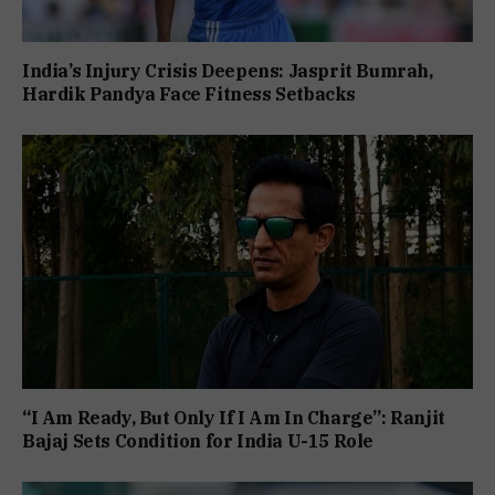
India’s Injury Crisis Deepens: Jasprit Bumrah,
Hardik Pandya Face Fitness Setbacks
“I Am Ready, But Only If I Am In Charge”: Ranjit
Bajaj Sets Condition for India U-15 Role