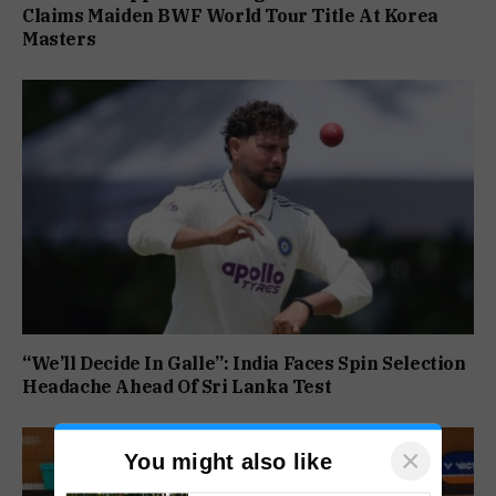
Claims Maiden BWF World Tour Title At Korea
Masters
“We’ll Decide In Galle”: India Faces Spin Selection
Headache Ahead Of Sri Lanka Test
×
You might also like