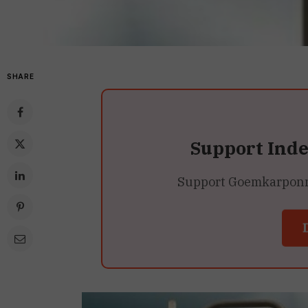
SHARE
Support Ind
Support Goemkarponn’s