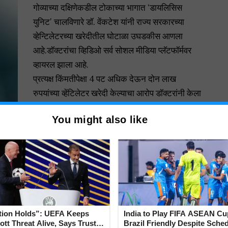
गोव्याच्या दक्षिणेकडील टोकाच्या भागात ‘डायलिसिस
युनिट’ चालविणारे डॉ. वेंकटेश यांनी राज्य सरकारच्या
व्हेन्टिलेटरच्या खरेदीतील घोटाळा उघडकीस आणला
आहे.डॉक्टरांचा व्हिडिओ सर्व सोशल मीडिया प्लॅटफॉर्मवर
व्हायरल झाला आहे.
प्रत्यक्ष किंमतीपेक्षा 4 पट अधिक देऊन दोन लाख
रुपयांच्या व्हेंटिलेटर खरेदी केल्याचा आरोप डॉक्टरांनी केला
आहे. तथापि, आरोग्यमंत्री विश्वजित राणे यांना विचारले
You might also like
असता त्यांनी असा सवाल केला की, सरकारने खरेदी केलेले
वेंटिलेटर उत्तम दर्जाचे असून सक्षम अधिकाऱ्यांनी त्यांची
तपासणी केली आहे.
“त्या विशिष्ट डॉक्टरला सुप्रीम कोर्टाच्या आदेशानुसार,
होस्पिसिओ हॉस्पिटल, मडगावमधून काढून टाकण्यात आले
होते. कारण ते सरकारचे कायम भाडेकरुसारखे वागत होते.
आम्ही त्यांना आता किंमत देत नसल्याने ते आरोप करत
tion Holds”: UEFA Keeps
India to Play FIFA ASEAN Cu
आहेत.” राणे म्हणाले.
tt Threat Alive, Says Trust in
Brazil Friendly Despite Sched