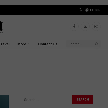
LOGIN
Facebook
X
Instagr
(Twitter)
Travel
More
Contact Us