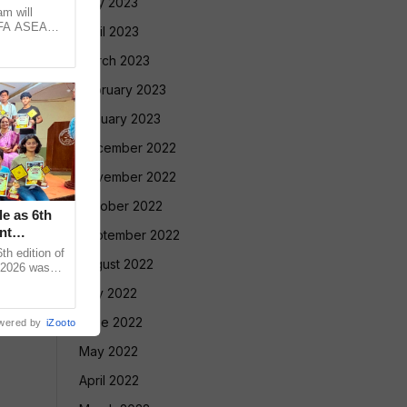
May 2023
am will
FIFA ASEAN
April 2023
st Brazil
March 2023
February 2023
January 2023
December 2022
November 2022
October 2022
le as 6th
nt
September 2022
 edition of
August 2022
 2026 was
vadnya Hall,
July 2022
June 2022
wered by
iZooto
May 2022
April 2022