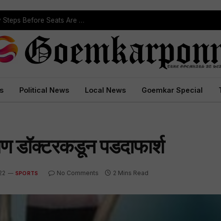
ST Reservation Process Begins In Goa; Four Key Steps Before Seats Are Reserved
s
Political News
Local News
Goemkar Special
ोण डॉक्टरकडून पडदाफार्श
22
No Comments
2 Mins Read
SPORTS