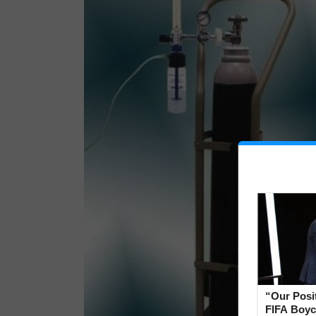
“Our Posi
FIFA Boyco