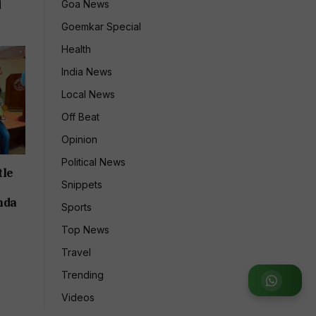
Goa News
d
Goemkar Special
Health
India News
Local News
Off Beat
Opinion
Political News
tle
Snippets
nda
Sports
Top News
Travel
Trending
Join WhatsApp Group
Videos