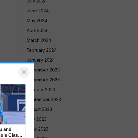
July 2024
June 2024
May 2024
April 2024
March 2024
February 2024
January 2024
×
December 2023
November 2023
October 2023
September 2023
August 2023
July 2023
June 2023
p and
ule Clash,