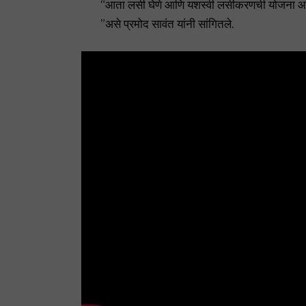
“आता लसी घेणे आणि यशस्वी लसीकरणची योजना आखणे हे आ
”असे प्रमोद सावंत यांनी सांगितले.