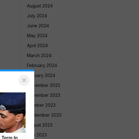
August 2024
July 2024
June 2024
May 2024
April 2024
March 2024
February 2024
January 2024
×
December 2023
November 2023
October 2023
September 2023
August 2023
July 2023
l Term In