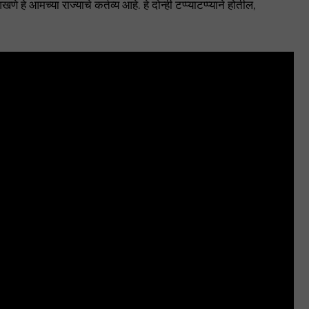
मच्या राज्याचे कर्तव्य आहे. हे दोन्ही टप्प्याटप्प्याने होतील,