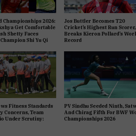
 Championships 2026:
Jos Buttler Becomes T20
kshya Get Comfortable
Cricket’s Highest Run Scorer,
ush Shetty Faces
Breaks Kieron Pollard’s Wor
 Champion Shi Yu Qi
Record
ws Fitness Standards
PV Sindhu Seeded Ninth, Sat
ry Concerns, Team
And Chirag Fifth For BWF W
io Under Scrutiny:
Championships 2026