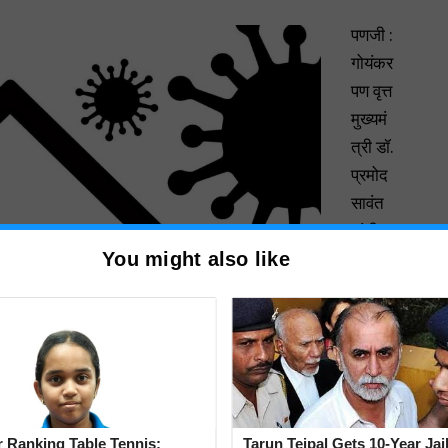
पणजी :
गोयंकर
पण वृत्त
मुख्यमं
त्री डॉ.
प्रमोद
सावंत
यांनी
You might also like
आज
माहिती
दिली
की,
राज्य
सरकार
ने
 Ranking Table Tennis:
Tarun Tejpal Gets 10-Year Jai