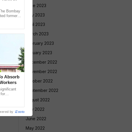
June 2023
The Bombay
May 2023
ted former
 in the 2013
April 2023
March 2023
February 2023
January 2023
December 2022
November 2022
To Absorb
October 2022
 Workers
gnificant
September 2022
 for
Court has
August 2022
July 2022
wered by
iZooto
June 2022
May 2022