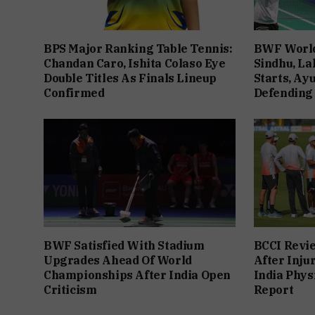
BPS Major Ranking Table Tennis:
BWF World
Chandan Caro, Ishita Colaso Eye
Sindhu, La
Double Titles As Finals Lineup
Starts, Ay
Confirmed
Defending
BWF Satisfied With Stadium
BCCI Revie
Upgrades Ahead Of World
After Inju
Championships After India Open
India Phys
Criticism
Report