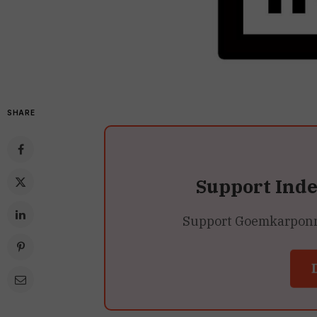
SHARE
Support Ind
Support Goemkarponn’s