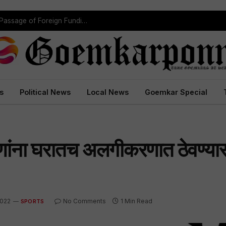
“Concerns Have Been Addressed”: Centre Eyes Passage of Foreign Funding Bill Next Week
s
Political News
Local News
Goemkar Special
ग्णांना घरातच अलगीकरणात ठेवण्या
2022
No Comments
1 Min Read
SPORTS