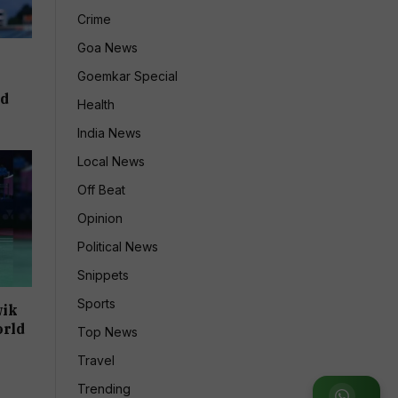
Crime
Goa News
Goemkar Special
ld
Health
India News
Local News
Off Beat
Opinion
Political News
Snippets
Sports
wik
orld
Top News
Travel
Trending
Join