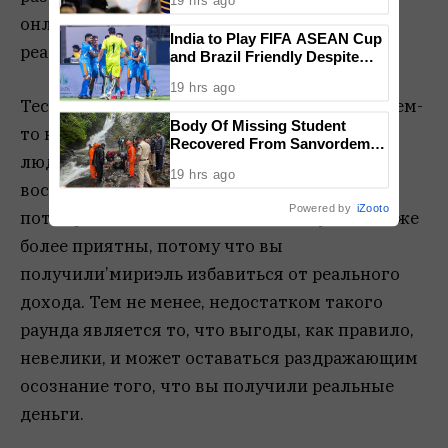
19 hrs ago
Lost
онлайн-казино, в котором ранее играли на
India to Play FIFA ASEAN Cup
реальные деньги.
and Brazil Friendly Despite
Schedule Clash, AIFF
19 hrs ago
Confirms
Тестовые игровые автоматы не являются чем-
Body Of Missing Student
то настоящим, и они очень просты. У этих
Recovered From Sanvordem
людей есть денежное вознаграждение за
Waterfall
19 hrs ago
воспроизводство, которое продлевается,
Powered by
iZooto
потому что оно снижено, и поэтому они также
более приятны, потому что вы
получили’мириэль избавиться от реального
дохода. Тем не менее, недостатком такого
раунда является то, что выгоды, как правило,
невелики, и может оставаться раздражающим
осознание того, что вы получили реальные
деньги.