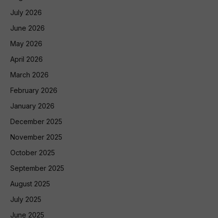
July 2026
June 2026
May 2026
April 2026
March 2026
February 2026
January 2026
December 2025
November 2025
October 2025
September 2025
August 2025
July 2025
June 2025