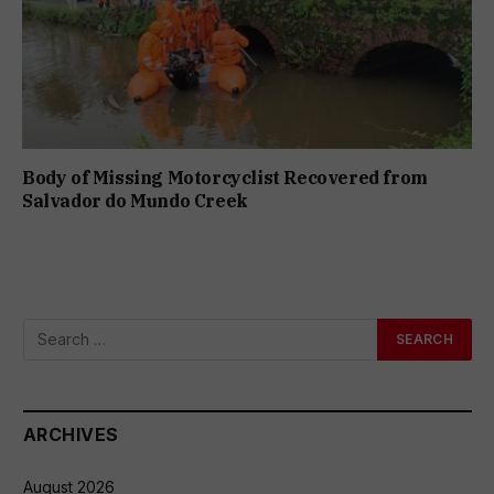
Body of Missing Motorcyclist Recovered from
Salvador do Mundo Creek
ARCHIVES
August 2026