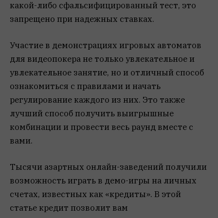
какой-либо сфальсифицированный тест, это
запрещено при надежных ставках.
Участие в демонстрациях игровых автоматов
для видеопокера не только увлекательное и
увлекательное занятие, но и отличный способ
ознакомиться с правилами и начать
регулирование каждого из них. Это также
лучший способ получить выигрышные
комбинации и провести весь раунд вместе с
вами.
Тысячи азартных онлайн-заведений получили
возможность играть в демо-игры на личных
счетах, известных как «кредиты». В этой
статье кредит позволит вам