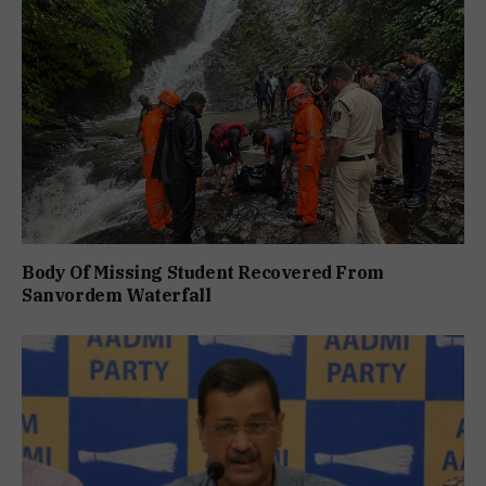
Body Of Missing Student Recovered From
Sanvordem Waterfall