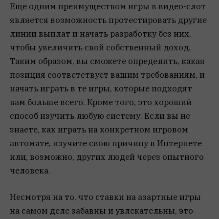
Еще одним преимуществом игры в видео-слот
является возможность протестировать другие
линии выплат и начать разработку без них,
чтобы увеличить свой собственный доход.
Таким образом, вы сможете определить, какая
позиция соответствует вашим требованиям, и
начать играть в те игры, которые подходят
вам больше всего. Кроме того, это хороший
способ изучить любую систему. Если вы не
знаете, как играть на конкретном игровом
автомате, изучите свою причину в Интернете
или, возможно, других людей через опытного
человека.
Несмотря на то, что ставки на азартные игры
на самом деле забавны и увлекательны, это