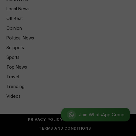
Local News
Off Beat
Opinion
Political News
Snippets
Sports
Top News
Travel
Trending
Videos
Join WhatsApp Group
PRIVACY POLICY
REFUND POLICY
TERMS AND CONDITIONS