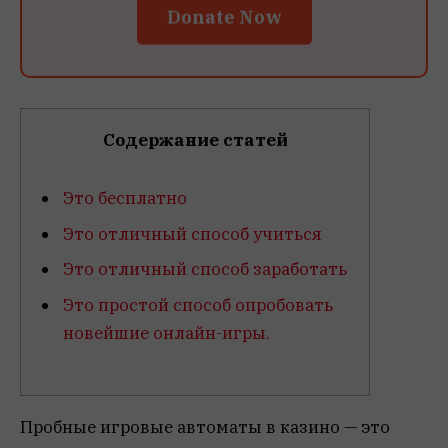
Donate Now
Содержание статей
Это бесплатно
Это отличный способ учиться
Это отличный способ заработать
Это простой способ опробовать
новейшие онлайн-игры.
Пробные игровые автоматы в казино — это