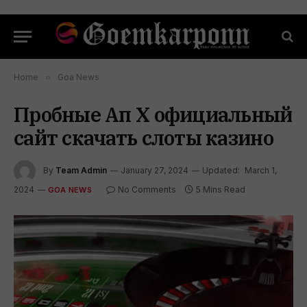
Home
»
Goa News
Пробные Ап Х официальный
сайт скачать слоты казино
By
Team Admin
January 27, 2024
Updated:
March 1,
2024
No Comments
5 Mins Read
GOA NEWS