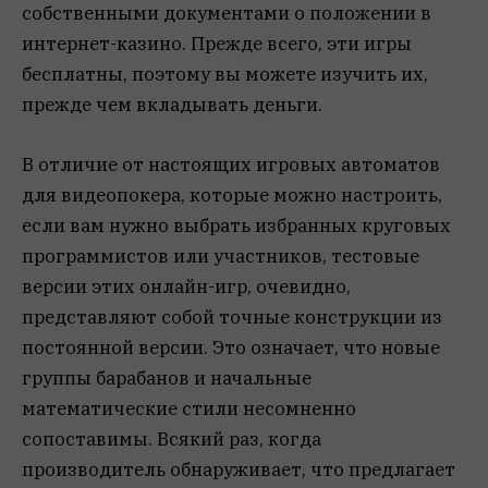
собственными документами о положении в
интернет-казино. Прежде всего, эти игры
бесплатны, поэтому вы можете изучить их,
прежде чем вкладывать деньги.
В отличие от настоящих игровых автоматов
для видеопокера, которые можно настроить,
если вам нужно выбрать избранных круговых
программистов или участников, тестовые
версии этих онлайн-игр, очевидно,
представляют собой точные конструкции из
постоянной версии. Это означает, что новые
группы барабанов и начальные
математические стили несомненно
сопоставимы. Всякий раз, когда
производитель обнаруживает, что предлагает