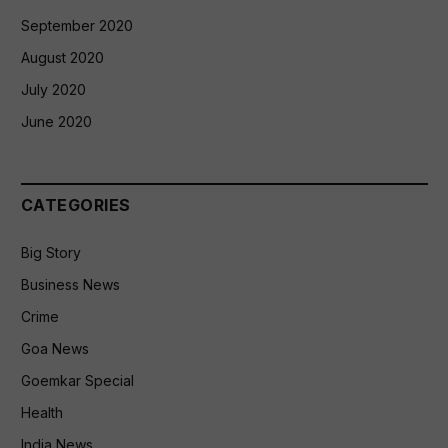
September 2020
August 2020
July 2020
June 2020
CATEGORIES
Big Story
Business News
Crime
Goa News
Goemkar Special
Health
India News