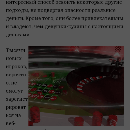
интересный способ освоить некоторые другие
подходы, не подвергая опасности реальные
деньги. Кроме того, они более привлекательны
и владеют, чем девушки-кузины с настоящими
деньгами.
Тысячи
новых
игроков,
вероятн
о, не
смогут
зарегист
рироват
ься на
веб-