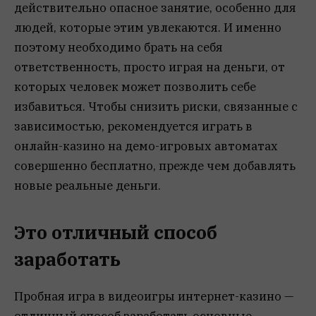
действительно опасное занятие, особенно для
людей, которые этим увлекаются. И именно
поэтому необходимо брать на себя
ответственность, просто играя на деньги, от
которых человек может позволить себе
избавиться. Чтобы снизить риски, связанные с
зависимостью, рекомендуется играть в
онлайн-казино на демо-игровых автоматах
совершенно бесплатно, прежде чем добавлять
новые реальные деньги.
Это отличный способ
заработать
Пробная игра в видеоигры интернет-казино —