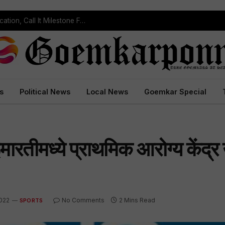
Political Leaders Welcome ST Reservation Notification, Call It Milestone For Goa’s Tribal Community
s
Political News
Local News
Goemkar Special
इमारतीमध्ये प्राथमिक आरोग्य केंद्र
2022
No Comments
2 Mins Read
SPORTS