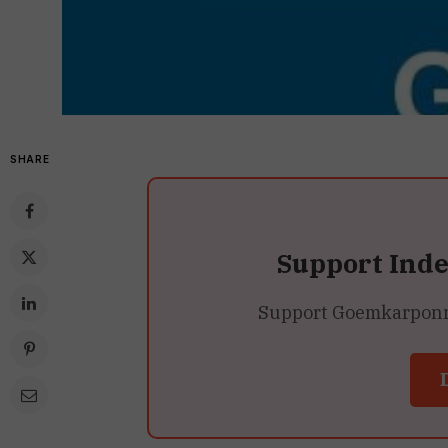
SHARE
Support Ind
Support Goemkarponn’s