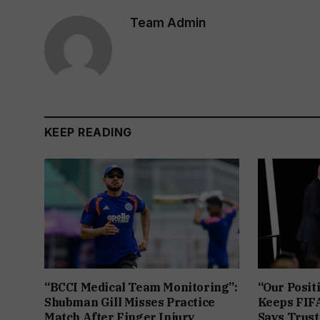
Team Admin
KEEP READING
“BCCI Medical Team Monitoring”:
“Our Posit
Shubman Gill Misses Practice
Keeps FIFA
Match After Finger Injury
Says Trust 