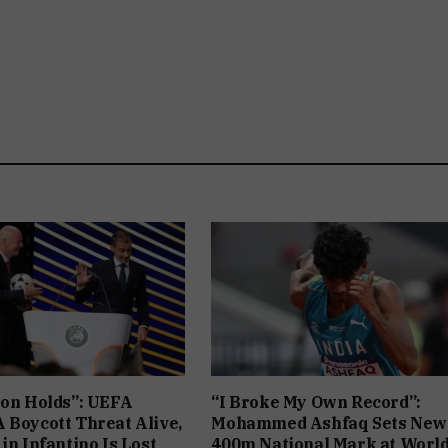
ion Holds”: UEFA
“I Broke My Own Record”:
 Boycott Threat Alive,
Mohammed Ashfaq Sets New
in Infantino Is Lost
400m National Mark at Worl