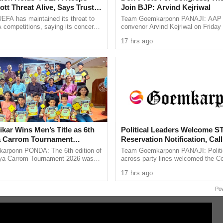
दिवाडी तसेच जुन्या गोव्यातील लोकांच्या गरजा
tt Threat Alive, Says Trust in
Join BJP: Arvind Kejriwal
ाईल,असे सांगितले होते.त्यावेळी स्थानिकांच्या आरोग्यास प्राधान्य
Is Lost
EFA has maintained its threat to
Team Goemkarponn PANAJI: AAP n
 competitions, saying its concerns
convenor Arvind Kejriwal on Friday
े आश्वासन आरोग्यमंत्र्यांनी दिले होते. गरज पडल्यास रायबंदर येथील
dership of FIFA president Gianni
Goans not to vote for either the BJ
17 hrs ago
ain ...
Congress in the upcoming Assembly
ल असे ते म्हणाले.परंतु हे आश्चर्यकारक आहे की, मुख्यमंत्र्यांनी आता
ोषणा केली आहे.
केंद्र सुरू होण्यास लागणारा विलंब हा केवळ आयुषमंत्री श्रीपाद
लय १०० रुपये प्रति चौरस मीटर दराने देणे हे स्थानिक लोकांच्या इच्छा
चार करावा असे आवाहन त्यांनी केले.
ikar Wins Men’s Title as 6th
Political Leaders Welcome S
a Carrom Tournament
Reservation Notification, Call 
 in Ponda
Milestone For Goa’s Tribal 
rponn PONDA: The 6th edition of
Team Goemkarponn PANAJI: Politic
ल्या परिसरातील लोकांच्या वैद्यकीय गरजांकडे इतके दुर्लक्ष कसे करु
ya Carrom Tournament 2026 was
across party lines welcomed the Ce
 held on July 26 at Daivadnya Hall,
decision to bring into force the Rea
वेद केंद्र सुरू करण्याची इच्छा ते कशी बाळगू शकतात, याबद्दल त्यांनी
17 hrs ago
more than 85 ...
Representation of ...
Po