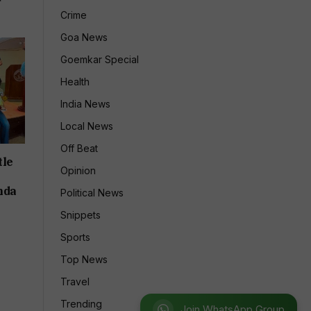
Crime
Goa News
Goemkar Special
Health
India News
Local News
Off Beat
tle
Opinion
nda
Political News
Snippets
Sports
Top News
Travel
Trending
Join